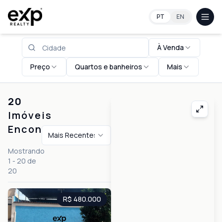
Imóveis em Rio de Janeiro
PT
EN
À Venda
Preço
Quartos e banheiros
Mais
20
Imóveis
Encontrados
Mais Recentes
Mostrando
1
-
20
de
20
R$ 480.000