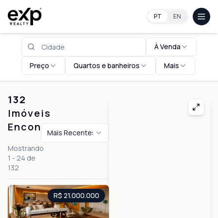
Imóveis em São Paulo
PT
EN
À Venda
Preço
Quartos e banheiros
Mais
132
Imóveis
Encontrados
Mais Recentes
Mostrando
1
-
24
de
132
R$ 21.000.000