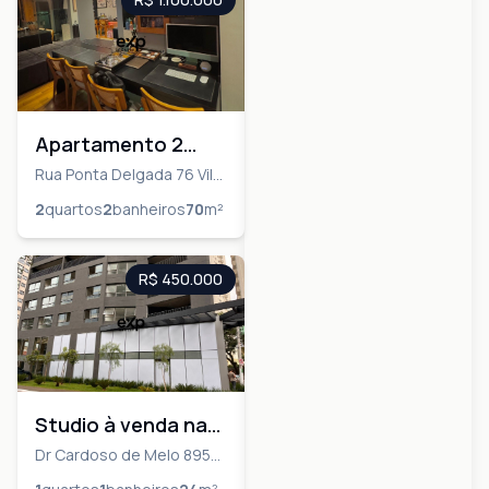
Apartamento 2
quartos com
Rua Ponta Delgada 76 Vila
Olimpia São Paulo 04548-
quadra de tenis na
2
quartos
2
banheiros
70
m²
020, São Paulo
Vila Olimpia SP
R$ 450.000
Studio à venda na
Vila Olímpia, SP
Dr Cardoso de Melo 895
Vila Olimpia São Paulo
_Pronto